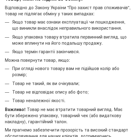
Відповідно до Закону України "Про захист прав споживачів",
товар не підлягає обміну у таких випадках:
Якщо товар має ознаки експлуатації чи пошкодження,
що виникли внаслідок неправильного використання.
Якщо упаковка товару втратила первинний вигляд, що
може вплинути на його подальшу продажу.
Якщо термін гарантії закінчився.
Можна повернути товар, якщо:
При огляді нового товару вам не підійшов колір або
розмір;
Товар не такий, як ви очікували;
Товар не відповідає опису або фото;
Товар неналежної якості.
Важливо!
Товар не має втратити товарний вигляд. Має
бути збережено упаковку, товарний чек (або видаткову
накладну), гарантійний талон.
Ми прагнемо забезпечити прозорість та високий стандарт
обслуговування для наших клієнтів, дотримуючись